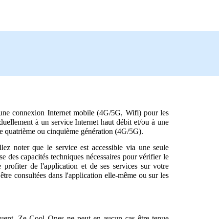
 d'une connexion Internet mobile (4G/5G, Wifi) pour les
uellement à un service Internet haut débit et/ou à une
 de quatrième ou cinquième génération (4G/5G).
llez noter que le service est accessible via une seule
se des capacités techniques nécessaires pour vérifier le
ofiter de l'application et de ses services sur votre
être consultées dans l'application elle-même ou sur les
séquent, Ze Cool Ones ne peut en aucun cas être tenue