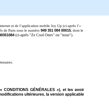
internet et de l’application mobile Joy Up (ci-après l’«
és de Paris sous le numéro
949 351 084 00015
, dont le
(ci-après "Ze Cool Ones" ou "nous").
49351084
tenaires.
rès « CONDITIONS GÉNÉRALES »), et les avoir
fications ultérieures, la version applicable