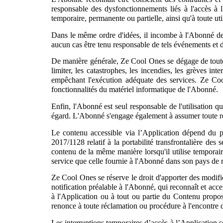
responsable des dysfonctionnements liés à l'accès à l
temporaire, permanente ou partielle, ainsi qu'à toute uti
Dans le même ordre d'idées, il incombe à l'Abonné de 
aucun cas être tenu responsable de tels événements et 
De manière générale, Ze Cool Ones se dégage de toute 
limiter, les catastrophes, les incendies, les grèves i
empêchant l'exécution adéquate des services. Ze Coo
fonctionnalités du matériel informatique de l'Abonné.
Enfin, l'Abonné est seul responsable de l'utilisation q
égard. L'Abonné s'engage également à assumer toute récl
Le contenu accessible via l’Application dépend du p
2017/1128 relatif à la portabilité transfrontalière 
contenu de la même manière lorsqu'il utilise tempora
service que celle fournie à l'Abonné dans son pays de 
Ze Cool Ones se réserve le droit d'apporter des modific
notification préalable à l'Abonné, qui reconnaît et acc
à l'Application ou à tout ou partie du Contenu propo
renonce à toute réclamation ou procédure à l'encontre
Les interruptions temporaires d’accès à l’Application s