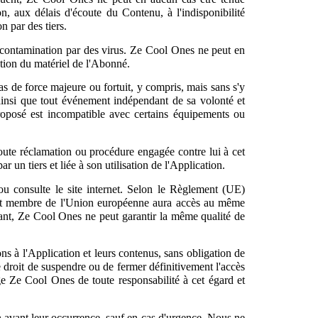
n, aux délais d'écoute du Contenu, à l'indisponibilité
n par des tiers.
u contamination par des virus. Ze Cool Ones ne peut en
ation du matériel de l'Abonné.
 de force majeure ou fortuit, y compris, mais sans s'y
, ainsi que tout événement indépendant de sa volonté et
roposé est incompatible avec certains équipements ou
 toute réclamation ou procédure engagée contre lui à cet
n tiers et liée à son utilisation de l'Application.
u consulte le site internet. Selon le Règlement (UE)
 État membre de l'Union européenne aura accès au même
ant, Ze Cool Ones ne peut garantir la même qualité de
ns à l'Application et leurs contenus, sans obligation de
e droit de suspendre ou de fermer définitivement l'accès
e Ze Cool Ones de toute responsabilité à cet égard et
on avant leur occurrence, sauf en cas d'urgence. Nous ne