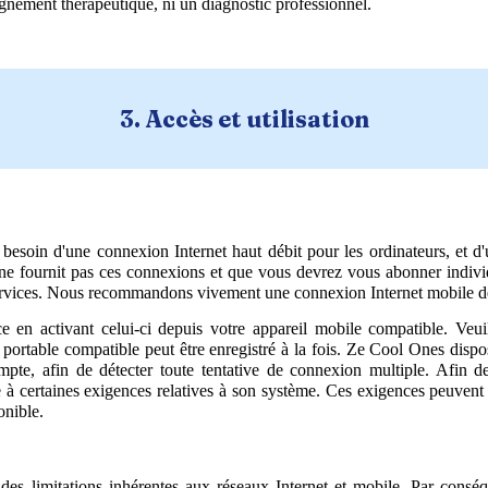
agnement thérapeutique, ni un diagnostic professionnel.
3
.
Accès et utilisation
rez besoin d'une connexion Internet haut débit pour les ordinateurs, et
ne fournit pas ces connexions et que vous devrez vous abonner individ
ses services. Nous recommandons vivement une connexion Internet mobile
e en activant celui-ci depuis votre appareil mobile compatible. Veui
l portable compatible peut être enregistré à la fois. Ze Cool Ones dispo
, afin de détecter toute tentative de connexion multiple. Afin de pr
re à certaines exigences relatives à son système. Ces exigences peuvent 
onible.
 des limitations inhérentes aux réseaux Internet et mobile. Par con