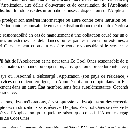
'Application, aux délais d'ouverture et de consultation de l'Applicatio
lisation frauduleuse des informations mises à disposition sur l'Applicatio
protéger son matériel informatique ou autre contre toute intrusion o
décline toute responsabilité en cas de dysfonctionnement ou de détérior
responsabilité en cas de manquement à une obligation causé par un cas
nternes ou externes, les défaillances ou les pannes internes ou externes
l Ones ne peut en aucun cas être tenue responsable si le service p
u'il fait de l'Application et ne peut tenir Ze Cool Ones responsable de
amation, demande ou opposition, ainsi que toute procédure intentée par u
ays où l'Abonné a téléchargé l'Application (son pays de résidence) o
des services de contenu en ligne, un Abonné qui a un compte dans un
irement dans un autre État membre, sans frais supplémentaires. Cepend
résidence.
ations, des améliorations, des suppressions, des ajouts ou des correctio
epte ces modifications sans réserve. De plus, Ze Cool Ones se réserve l
sé via l'Application, pour quelque raison que ce soit. L'Abonné dégag
 de Ze Cool Ones.
eront, dans la mesure du possible, notifiées à l'Abonné via l'Applicati